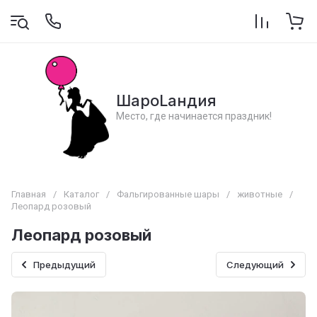
ШароLандия
Место, где начинается праздник!
Главная
/
Каталог
/
Фальгированные шары
/
животные
/
Леопард розовый
Леопард розовый
Предыдущий
Следующий