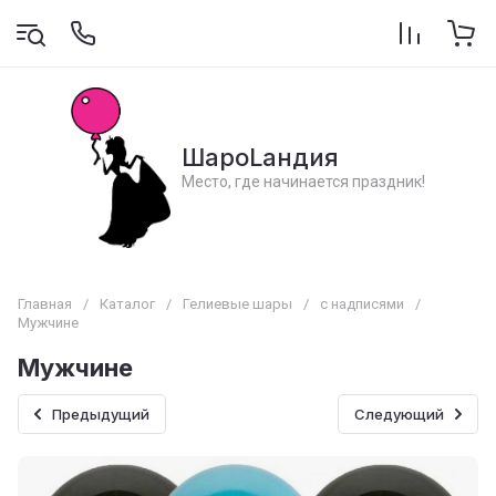
ШароLандия
Место, где начинается праздник!
Главная
/
Каталог
/
Гелиевые шары
/
с надписями
/
Мужчине
Мужчине
Предыдущий
Следующий