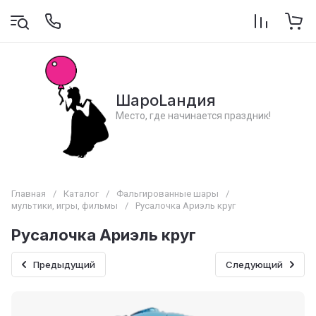
ШароLандия
Место, где начинается праздник!
Главная
/
Каталог
/
Фальгированные шары
/
мультики, игры, фильмы
/
Русалочка Ариэль круг
Русалочка Ариэль круг
Предыдущий
Следующий