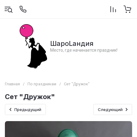
ШароLандия
Место, где начинается праздник!
Главная
/
По праздникам
/
Сет "Дружок"
Сет "Дружок"
Предыдущий
Следующий