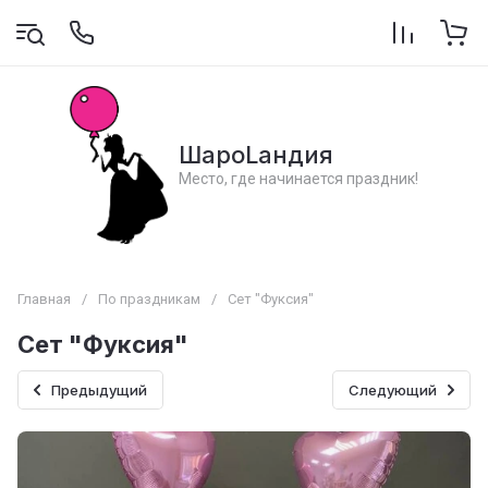
ШароLандия
Место, где начинается праздник!
Главная
/
По праздникам
/
Сет "Фуксия"
Сет "Фуксия"
Предыдущий
Следующий