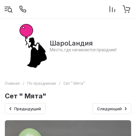
ШароLандия
Место, где начинается праздник!
Главная
/
По праздникам
/
Сет " Мята"
Сет " Мята"
Предыдущий
Следующий