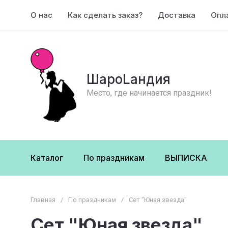
О нас
Как сделать заказ?
Доставка
Опл
ШароLандия
Место, где начинается праздник!
Каталог
По праздникам
ВЫПИСКА
Главная
/
По праздникам
/
Сет "Юная звезда"
Сет "Юная звезда"