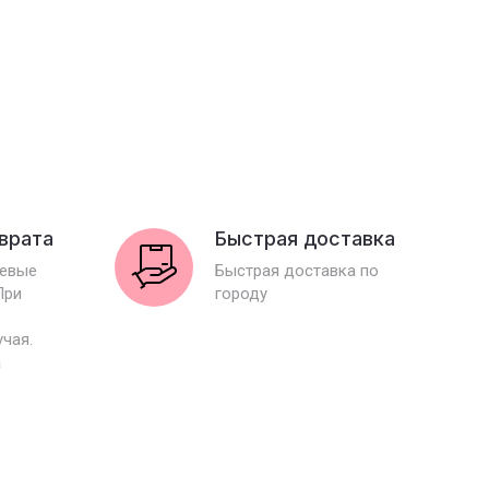
зврата
Быстрая доставка
иевые
Быстрая доставка по
При
городу
учая.
а