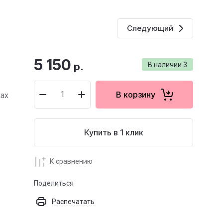
Следующий
5 150
р.
В наличии
3
В корзину
ках
Купить в 1 клик
К сравнению
Поделиться
Распечатать