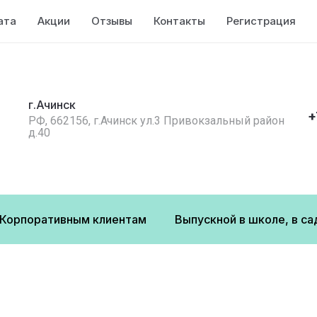
ата
Акции
Отзывы
Контакты
Регистрация
г.Ачинск
+
РФ, 662156, г.Ачинск ул.3 Привокзальный район
д.40
Корпоративным клиентам
Выпускной в школе, в са