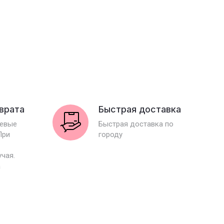
зврата
Быстрая доставка
иевые
Быстрая доставка по
При
городу
учая.
а