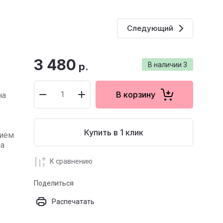
Следующий
3 480
р.
В наличии
3
В корзину
на
Купить в 1 клик
лием
на
К сравнению
Поделиться
Распечатать