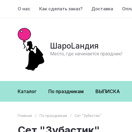
О нас
Как сделать заказ?
Доставка
Опл
ШароLандия
Место, где начинается праздник!
Каталог
По праздникам
ВЫПИСКА
Главная
/
По праздникам
/
Сет "Зубастик"
Сет "Зубастик"