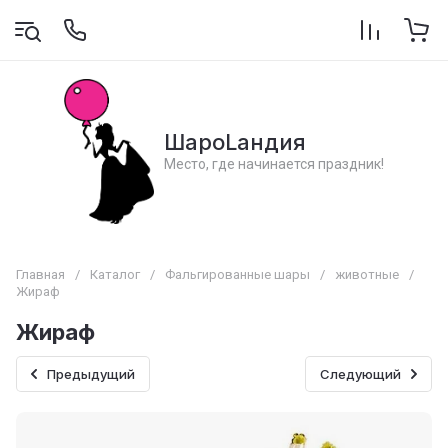
ШароLандия
Место, где начинается праздник!
Главная
/
Каталог
/
Фальгированные шары
/
животные
/
Жираф
Жираф
Предыдущий
Следующий